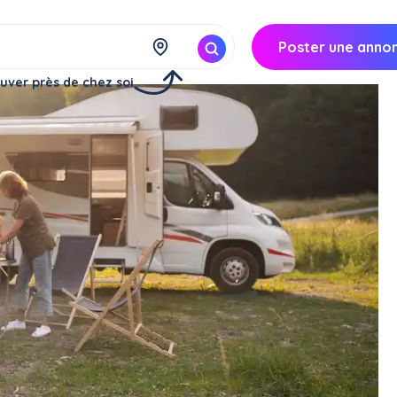
Poster une anno
uver près de chez soi
ng-car