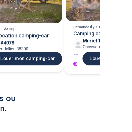
Demande il y a + de 30j
 + de 30j
Camping car location fou
ocation camping-car
Muriel T
jumeaux
 #4078
Chassieu 69680
n-Jallieu 38300
--
Louer mon camping-car
Louer mon campin
€
s ou 
n.