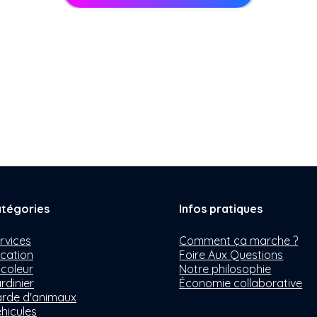
tégories
Infos pratiques
rvices
Comment ça marche ?
cation
Foire Aux Questions
icoleur
Notre philosophie
rdinier
Économie collaborative
rde d'animaux
hicules