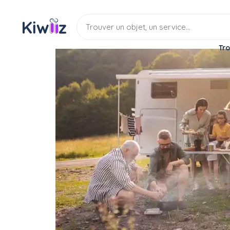
Tro
Location
Camping-car
Camping-car
Cherche location campi
Location
Campingcar