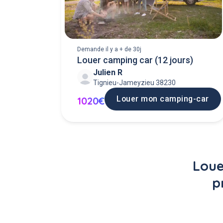
Demande il y a + de 30j
Louer camping car (12 jours)
Julien R
Tignieu-Jameyzieu 38230
Louer mon camping-car
1020€
Loue
p