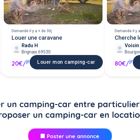
Demande il y a + de 30j
Demande il y a
Louer une caravane
Cherche l
Radu H
Voisin
Brignais 69530
Bourgoi
jr
jr
Louer mon camping-car
20€/
80€/
r un camping-car entre particulier
roposer un camping-car en locatio
Poster une annonce