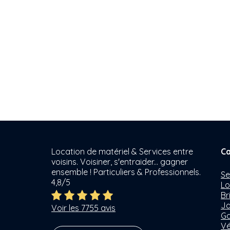
Location de matériel & Services entre
Ca
voisins. Voisiner, s'entraider... gagner
ensemble ! Particuliers & Professionnels.
Se
4,8/5
Lo
Br
Ja
Voir les 7755 avis
Ga
Vé