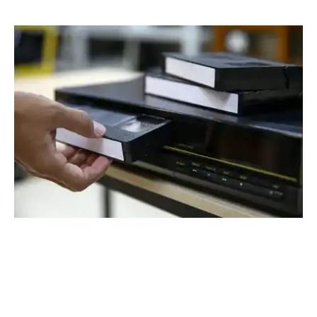
Location
High-tech
Magnétoscope
Location magnétoscope
Location
Magnetoscope
(Photo non contractuelle)