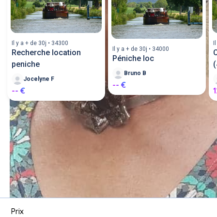
Il y a + de 30j • 34300
I
Il y a + de 30j • 34000
Recherche location
C
Péniche loc
peniche
(
Bruno B
Jocelyne F
-- €
-- €
Louer un bateau entre 
particuliers ou proposer un 
bateau en location.
Poster une annonce
Prix