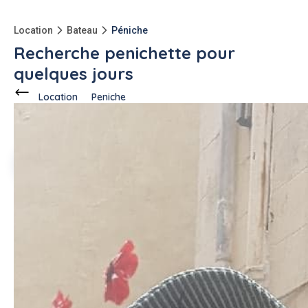
Location
Bateau
Péniche
Recherche penichette pour
quelques jours
Location
Peniche
Ce voisin
demande à louer
à
Pérols (34470)
Nicole H.
1 annonce
Description de l'annonce
Recherche pénichette pour quelques jours de vacances sur
la Saône ou autre rivière, pour inviter mes petits enfants pour
des vacances inoubliables.
#peniche