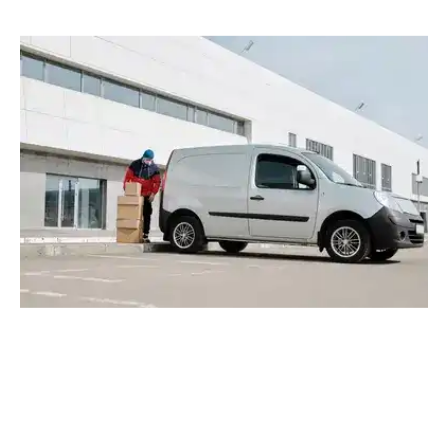
Location
Véhicule
Camion
Utilitaire pour tous vos besoin
Location
Camion camionnette
(Photo non contractuelle)