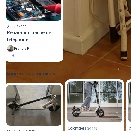
Agde 34300
Réparation panne de
téléphone
Francis F
-- €
Annonces similaires
Tout voir
Colombiers 34440
C