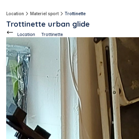
Location
Materiel sport
Trottinette
Trottinette urban glide
Location
Trottinette
Ce voisin
propose en location
à
Agde (34300)
Francis F.
2 annonces
-5kg
qu'à l'achat
Description de l'annonce
Je propose à la location trottinettes urban glide. Assurance,
antivols chargeur, petite sacoche de transport et casque
inclus, location à la journée
#trottinette