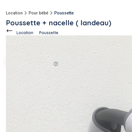
Location
Pour bébé
Poussette
Poussette + nacelle ( landeau)
Location
Poussette
Ce voisin
propose en location
à
Carnac (56340)
Laetitia R.
15 annonces
76%
fiable
-15kg
qu'à l'achat
Description de l'annonce
Bonjour, je loue une poussette et nacelle bébé confort avec
habillage pluie, s adapte aux véhicules. N hésitez pas si vous
avez besoin de renseignements . Je loue à la journée, week-
end, semaine quinzaine ..
#poussette