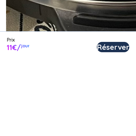
Poster une annonce
Prix
Réserver
11€/
jour