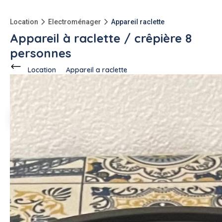
Location
Electroménager
Appareil raclette
Appareil à raclette / crêpière 8
personnes
Location
Appareil a raclette
Ce voisin
propose en location
à
Athis-Mons (91200)
Sam F.
3 annonces
-10kg
qu'à l'achat
Description de l'annonce
Location appareil à raclette / crêpière pour 8 personnes.
Température : jusqu'à 240°C