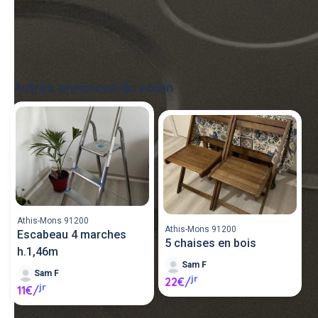
Autres annonces du voisin
Tout voir
Athis-Mons 91200
Athis-Mons 91200
Escabeau 4 marches
5 chaises en bois
h.1,46m
Sam F
Sam F
jr
22€/
jr
11€/