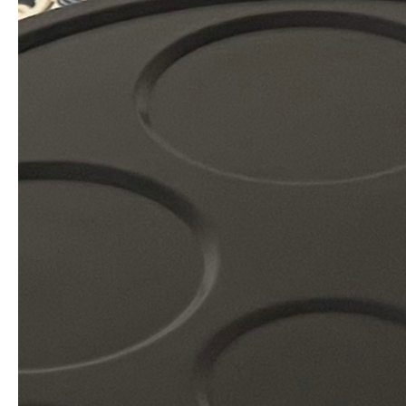
Puissance : 1200 W
Longueur du câble : 1,2m
11€ la journée, 16€ les 2 jours .
Une caution de 25€ sera exigée et restituée dans son
intégralité au retour de l'appareil.
Remis propre, à restituer propre.
#appareil a raclette