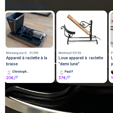
Annonces similaires
Tout voir
Morsang-sur-O... 91390
Montreuil 93100
P
Appareil à raclette à la
Loue appareil à raclette
L
braise
"demi lune"
p
Christophe A
Paul F
jr
jr
20€/
37€/
Louer un appareil (raclette) 
entre particuliers ou proposer 
un appareil (raclette) en 
location.