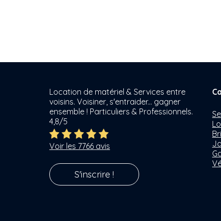
Location de matériel & Services entre
Ca
voisins. Voisiner, s'entraider... gagner
ensemble ! Particuliers & Professionnels.
Se
4,8/5
Lo
Br
Ja
Voir les 7766 avis
Ga
Vé
S'inscrire !