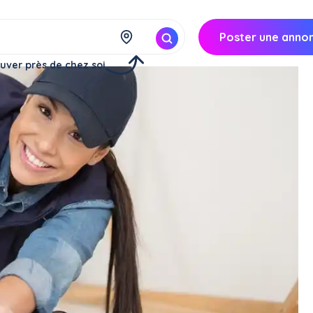
Poster une anno
uver près de chez soi
ice
ou colocation (12 mois)
ice