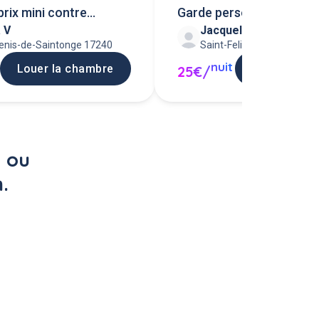
prix mini contre
Garde personne âgée nu
 V
Jacqueline H
enis-de-Saintonge 17240
Saint-Felix-de-Bourdeilles
nuit
Louer la chambre
Louer la ch
25€/
 ou 
.