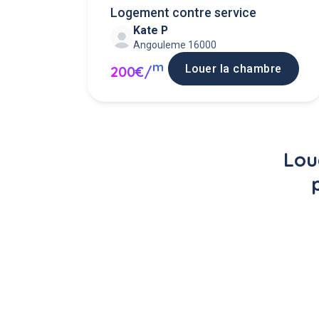
Logement contre service
Kate P
Angouleme 16000
m
Louer la chambre
200€/
Lou