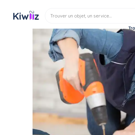
Tro
Location
Chez l'habitant
Logement contre serv
Location maison famille 
Location
Logement contre serv
(Photo non contractuelle)