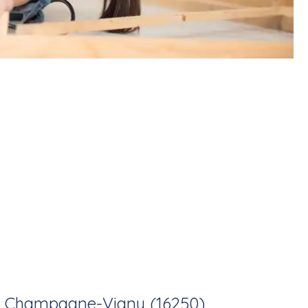
à
Champagne-Vigny (16250)