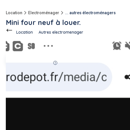
Location
Electroménager
... autres électroménagers
Mini four neuf à louer.
Location
Autres electromenager
Ce voisin
propose en location
à
Ermont (95120)
Linda T.
11 annonces
63%
fiable
Description de l'annonce
Bonjour. Je mets en location mon minii four électrique de
marque Moulinex. Neuf,jamais utilisé. Manque juste le tourne
broché que j'ai égaré. 15€/ jour.Bonne journée.
#autres electromenager