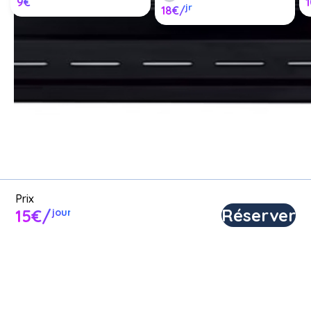
9€
jr
18€/
Louer d'un electromenager 
entre particuliers ou proposer 
d'un electromenager en 
location.
Poster une annonce
Prix
Réserver
15€/
jour