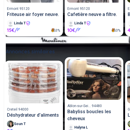
Ermont 95120
Ermont 95120
E
Friteuse air foyer neuve.
Cafetière neuve a filtre.
Linda T
Linda T
jr
jr
15€/
10€/
63%
63%
Annonces similaires
Tout voir
Ablon-sur-Sei... 94480
Creteil 94000
G
Babyliss boucles les
Déshydrateur d’aliments
L
cheveux
Soun T
Halyna L