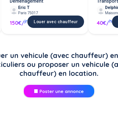
Demenagement
Transport
Eric T
Delphi
démonté
Paris 75017
Maisons
jr
h
Louer avec chauffeur
150€/
40€/
er un vehicule (avec chauffeur) en
iculiers ou proposer un vehicule (
chauffeur) en location.
Poster une annonce