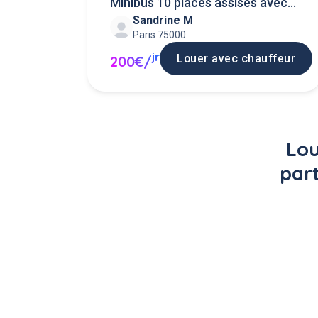
Minibus 10 places assises avec
Sandrine M
chauffeur
Paris 75000
jr
Louer avec chauffeur
200€/
Lou
part