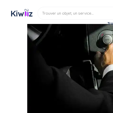
Tro
Location
Véhicule
Avec chauffeur
Cherche camion pour d
Location
Avec chauffeur