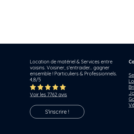
Location de matériel & Services entre
Ca
voisins. Voisiner, s'entraider... gagner
ensemble ! Particuliers & Professionnels.
Se
4,8/5
Lo
Br
Ja
Voir les 7762 avis
Ga
Vé
S'inscrire !