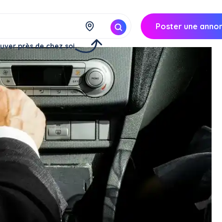
Poster une anno
uver près de chez soi
éménagement (2 jours)