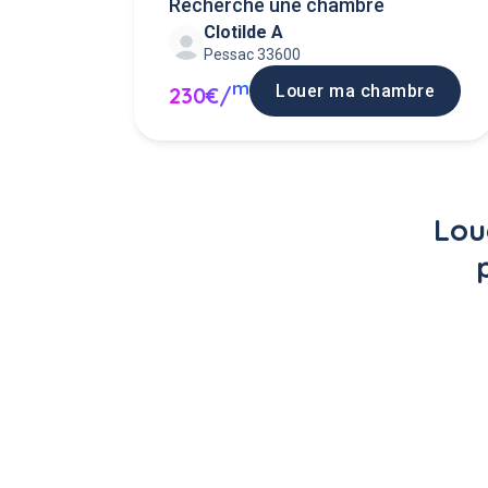
Recherche une chambre
Clotilde A
Pessac 33600
m
Louer ma chambre
230€/
Lou