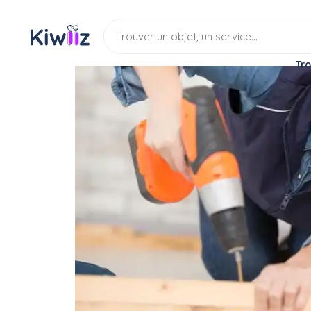
Tro
Location
Chez l'habitant
Logement contre serv
Cherche logement contre
Location
Logement contre serv