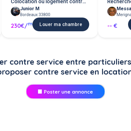
Colocation ou logement contre
Recherch
Junior M
Messa
service
services
Bordeaux 33800
Merign
m
Louer ma chambre
230€/
-- €
er contre service entre particuliers
proposer contre service en location
Poster une annonce