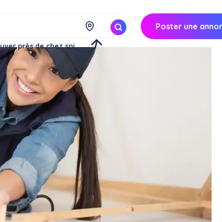
Poster une anno
uver près de chez soi
ice
 service divers
ice