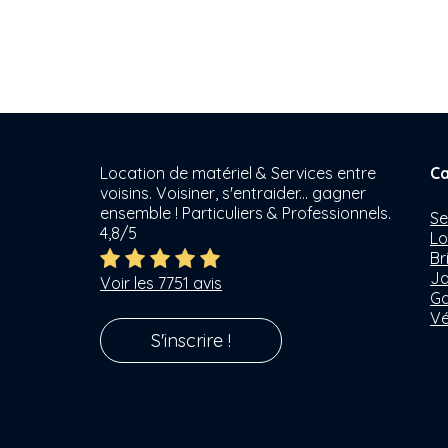
Location de matériel & Services entre
Ca
voisins. Voisiner, s'entraider... gagner
ensemble ! Particuliers & Professionnels.
Se
4,8/5
Lo
Br
Ja
Voir les 7751 avis
Ga
Vé
S'inscrire !