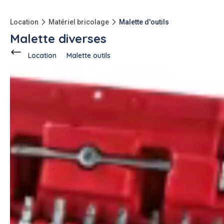
Location
Matériel bricolage
Malette d'outils
Malette diverses
Location
Malette outils
Ce voisin
propose en location
à
Saint-Porchaire (17250)
Heddie P.
3 annonces
-20kg
qu'à l'achat
Description de l'annonce
Loue malette avec plusieurs douilles clefs et cliquez.
#malette outils