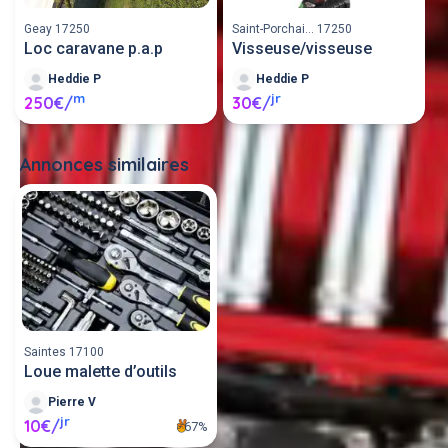
Geay 17250
Saint-Porchai... 17250
Loc caravane p.a.p
Visseuse/visseuse
Heddie P
Heddie P
m
jr
250€/
30€/
Annonces similaires
Tout voir
Saintes 17100
Loue malette d’outils
Pierre V
jr
10€/
67%