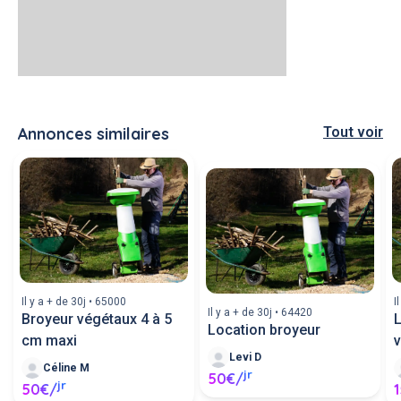
Annonces similaires
Tout voir
Il y a + de 30j • 65000
I
Il y a + de 30j • 64420
Broyeur végétaux 4 à 5
Location broyeur
cm maxi
v
Levi D
Céline M
jr
50€/
jr
50€/