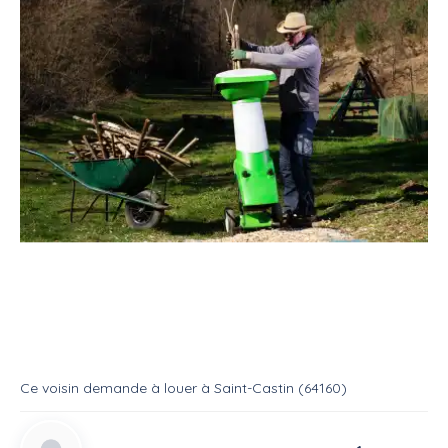
Location
Matériel jardinage
Broyeur branche
Louer une broyeuse à branches
Location
Broyeur a vegetaux
Ce voisin
demande à louer
à
Saint-Castin (64160)