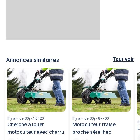
Annonces similaires
Tout voir
Il y a + de 30j • 16420
Il y a + de 30j • 87700
I
Cherche à louer
Motoculteur fraise
L
motoculteur avec charru
proche séreilhac