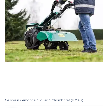
Location
Matériel jardinage
Motoculteur
Urgent cherche motoculteur
Location
Motoculteur
Ce voisin
demande à louer
à
Chamboret (87140)