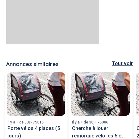
Annonces similaires
Tout voir
Il y a + de 30j • 75016
Il y a + de 30j • 75006
I
Porte vélos 4 places (5
Cherche à louer
C
jours)
remorque vélo les 6 et
2