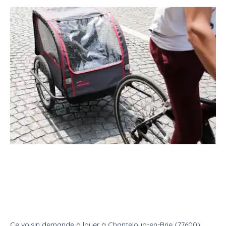
Location
Materiel sport
Remorque vélo
Louer une remorque à vélo ce
week-end
Location
Remorque velo
Ce voisin
demande à louer
à
Chanteloup-en-Brie (77600)