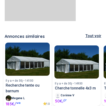
Annonces similaires
Tout voir
Il y a + de 30j • 14100
Il y a + de 30j • 14930
I
Recherche tente ou
Cherche tonnelle 4x3 m
T
barnum
Corinne V
Megane L
jr
50€/
we
185€/
1.0