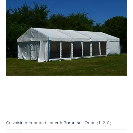
Location
Salle
Tente réception (barnum)
Location barnum
Location
Tente reception
Ce voisin
demande à louer
à
Baron-sur-Odon (14210)