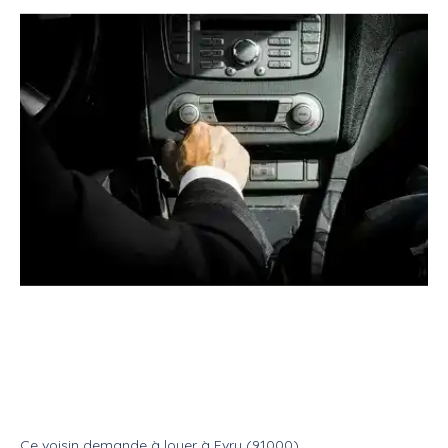
Location
Véhicule
Avec chauffeur
Recherche fourgon avec
conducteur (3h)
Location
Avec chauffeur
Ce voisin
demande à louer
à
Evry (91000)