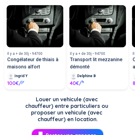
Il y a + de 30j • 94700
Il y a + de 30j • 94700
I
Congélateur de thiais à
Transport lit mezzanine
C
maisons alfort
démonté
Ingrid Y
Delphine B
jr
h
100€/
40€/
Louer un vehicule (avec 
chauffeur) entre particuliers ou 
proposer un vehicule (avec 
chauffeur) en location.