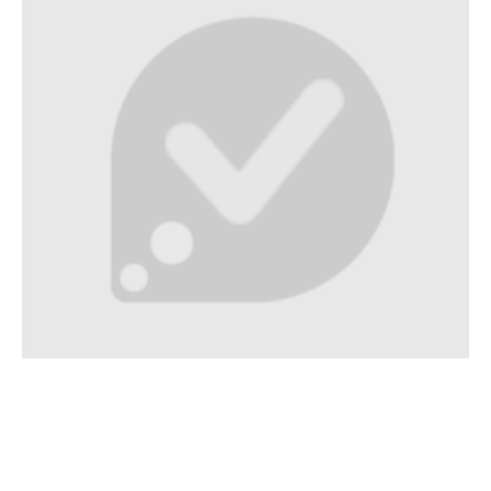
Location
Véhicule
Avec chauffeur
Louer une Porsche 911 (Surprise
anniversaire)
Location
Voiture de luxe