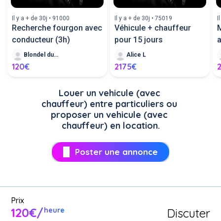
Il y a + de 30j • 91000
Il y a + de 30j • 75019
I
Recherche fourgon avec
Véhicule + chauffeur
M
conducteur (3h)
pour 15 jours
a
Blondel duvion T
Alice L
120€
2175€
Louer un vehicule (avec 
chauffeur) entre particuliers ou 
proposer un vehicule (avec 
chauffeur) en location.
Poster une annonce
Prix
120€/
Discuter
heure