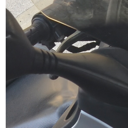
OBLIGATOIRE : permis et carte d'identité. Caution ( 900€)
espèce ou chèque + justificatif de domicile ) et contrat de
location
Prix: 35€ la journée possibilité de réduire le prix journalier sur
une longue période de location
N'hésitez pas si vous avez des questions
#scooter