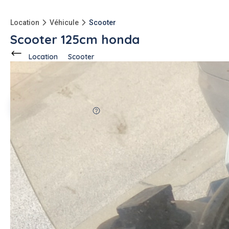
Location
Véhicule
Scooter
Scooter 125cm honda
Location
Scooter
Ce voisin
propose en location
à
Perpignan (66000)
Juan-pablo C.
3 annonces
71%
fiable
-150kg
qu'à l'achat
Description de l'annonce
Bonjour je loue mon scooter 125 cm Honda Swing abs
parfait pour des trajets urbains ou interurbain roule très bien
sans aucun soucis toujours entretenu chez Honda.
Compris dans la location ( casque homologué,top case,
gants et assurance tout risque)