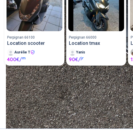
Perpignan 66100
Perpignan 66000
P
Location scooter
Location tmax
L
Aurélie T
Yanis
m
jr
400€/
90€/
Louer un scooter entre 
particuliers ou proposer un 
scooter en location.
Poster une annonce