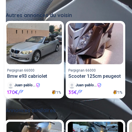
Autres annonces du voisin
Tout voir
Perpignan 66000
Perpignan 66000
Bmw e93 cabriolet
Scooter 125cm peugeot
Juan-pablo C
Juan-pablo C
jr
jr
170€/
35€/
71%
71%
Annonces similaires
Tout voir