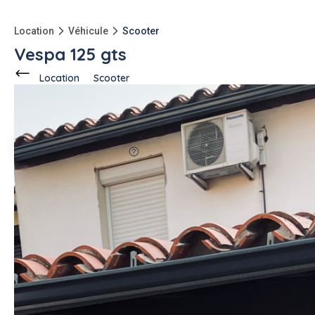
Location
Véhicule
Scooter
Vespa 125 gts
Location
Scooter
Ce voisin
propose en location
à
Cabestany (66330)
Eloise E.
1 annonce
67%
fiable
-150kg
qu'à l'achat
Description de l'annonce
Location soit au week-end, soit à la semaine.
Une caution (empreinte bancaire en ligne, sécurisée) sera
demandé pour toute location, ainsi qu'un justificatif de
domicile et une copie de la pièce d'identité du loueur.
#scooter