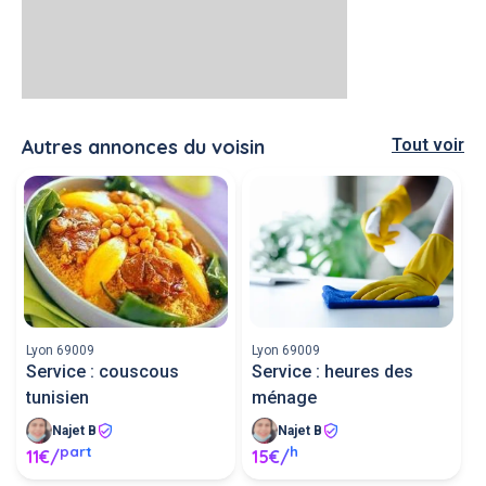
Autres annonces du voisin
Tout voir
Lyon 69009
Lyon 69009
Service : couscous
Service : heures des
tunisien
ménage
Najet B
Najet B
part
h
11€/
15€/