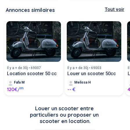
Annonces similaires
Tout voir
Il y a + de 30j • 69007
Il y a + de 30j • 69003
I
Location scooter 50 cc
Louer un scooter 50cc
L
Fafa M
Melissa H
m
120€/
-- €
Louer un scooter entre 
particuliers ou proposer un 
scooter en location.