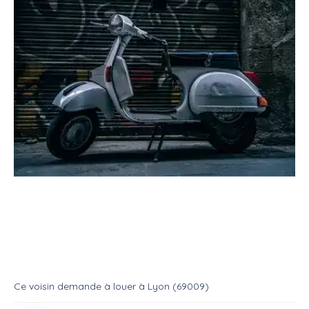
Location
Véhicule
Scooter
Louer un scooter 50cc
Location
Scooter
Ce voisin
demande à louer
à
Lyon (69009)