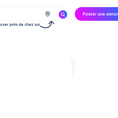
Poster une anno
uver près de chez soi
Réserver
à
Ville-la-Grand (74100)
35€/
jour