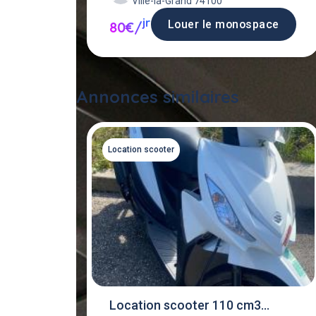
Ville-la-Grand 74100
jr
Louer le monospace
80€/
Annonces similaires
Location scooter
Location scooter 110 cm3