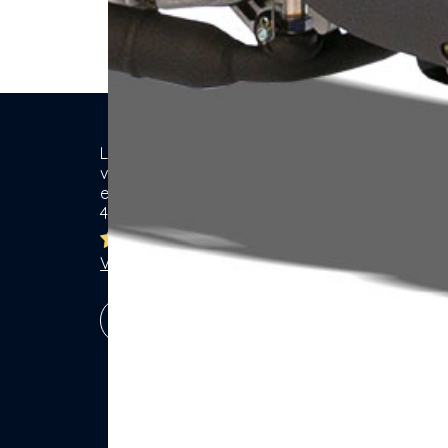
Location de matériel & Services entre
Ca
voisins. Voisiner, s'entraider... gagner
ensemble ! Particuliers & Professionnels.
Se
4,8/5
Lo
Br
Ja
Voir les 7768 avis
Ga
Vé
S'inscrire !