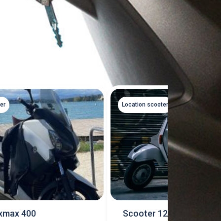
Tout voir
er
Location scooter
 xmax 400
Scooter 125 pcx