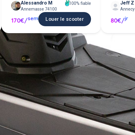
Alessandro M
Jeff Z
100% fiable
Annemasse 74100
Annecy
sem
jr
Louer le scooter
170€/
80€/
 scooter entre particuliers ou pro
scooter en location.
Poster une annonce