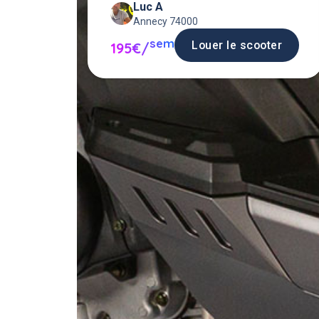
Luc A
semaine/mois
Annecy 74000
sem
Louer le scooter
195€/
Louer un