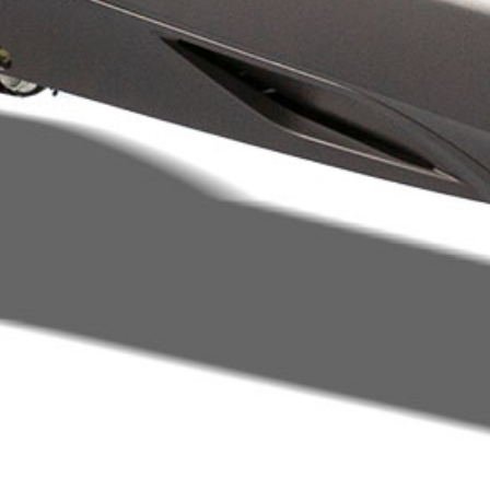
tégories
Infos pratiques
rvices
Comment ça marche ?
cation
Foire Aux Questions
icoleur
Notre philosophie
rdinier
Économie collaborative
rde d'animaux
hicules