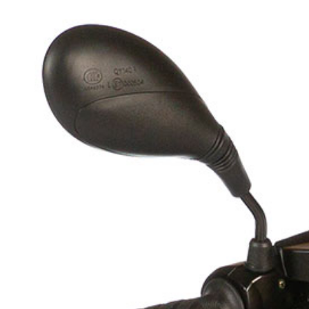
2 annonces
et gang .
rge de scooter