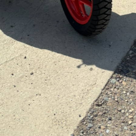
tégories
Infos pratiques
rvices
Comment ça marche ?
cation
Foire Aux Questions
icoleur
Notre philosophie
rdinier
Économie collaborative
rde d'animaux
hicules
Copyright - Kiwiiz.fr