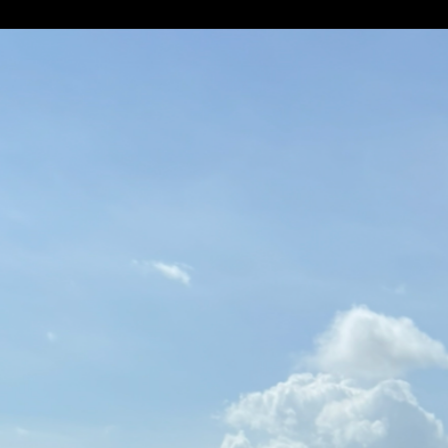
1 annonce
trage illimité avec top, Case, Gand, antivol, casque