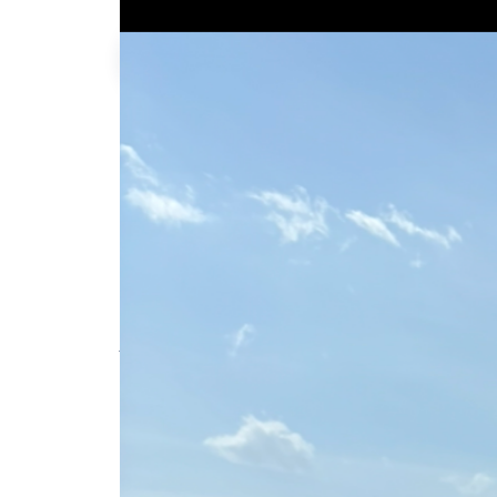
Antoine G.
-150kg
qu'à l'achat
Description de l'annonce
Location scooter, 125 Aprilia, neuf kilomé
fourni
#scooter