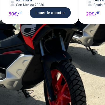
Arnaud B
Steve
San-Nicolao 20230
Bastia 
jr
jr
Louer le scooter
30€/
20€/
 scooter entre particuliers ou pro
scooter en location.
Poster une annonce