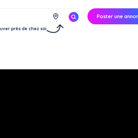
Poster une anno
uver près de chez soi
Réserver
à
Bastia (20200)
50€/
semaine