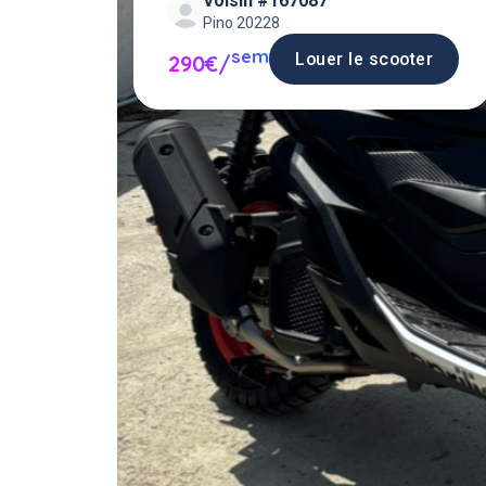
Voisin #167087
Pino 20228
sem
Louer le scooter
290€/
Louer un