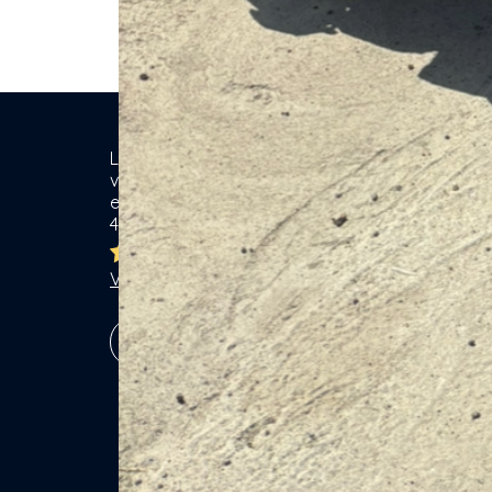
Location de matériel & Services entre
Ca
voisins. Voisiner, s'entraider... gagner
ensemble ! Particuliers & Professionnels.
Se
4,8/5
Lo
Br
Ja
Voir les 7766 avis
Ga
Vé
S'inscrire !