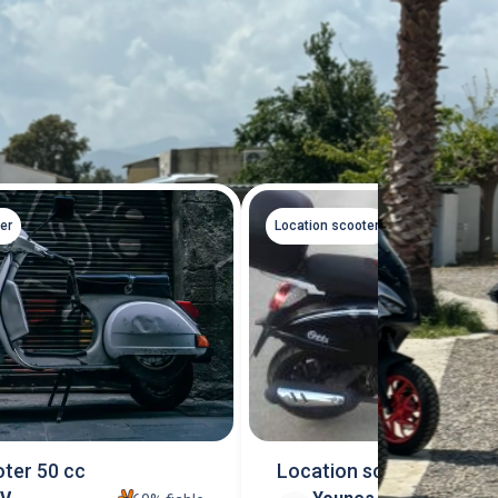
Tout voir
er
Location scooter
ter 50 cc
Location scooter tnt ot