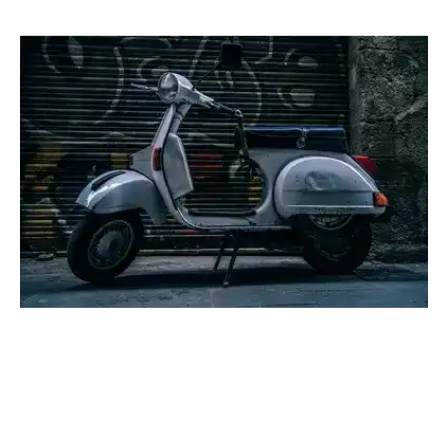
Location
Véhicule
Scooter
Scooter x9 125
Location
Scooter
(Photo non contractuelle)