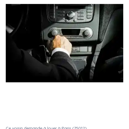
Location
Véhicule
Avec chauffeur
Véhicule automatique avec
chauffeur
Location
Avec chauffeur
Ce voisin
demande à louer
à
Paris (75012)