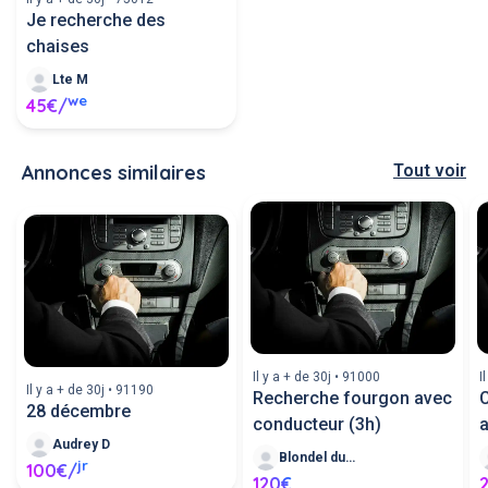
Je recherche des
chaises
Lte M
we
45€/
Annonces similaires
Tout voir
Il y a + de 30j • 91000
I
Il y a + de 30j • 91190
Recherche fourgon avec
C
28 décembre
conducteur (3h)
Audrey D
Blondel duvion T
jr
100€/
120€