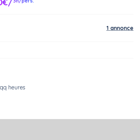
0€/
3h/pers.
1 annonce
 qq heures