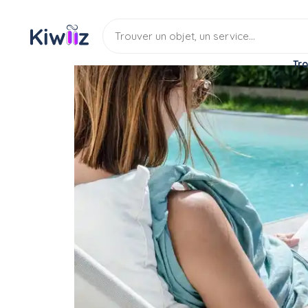
Tro
Location
Salle
Piscine privée
Une piscine
Location
Piscine