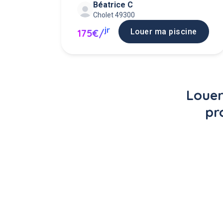
Béatrice C
Cholet 49300
jr
Louer ma piscine
175€/
Louer
pr