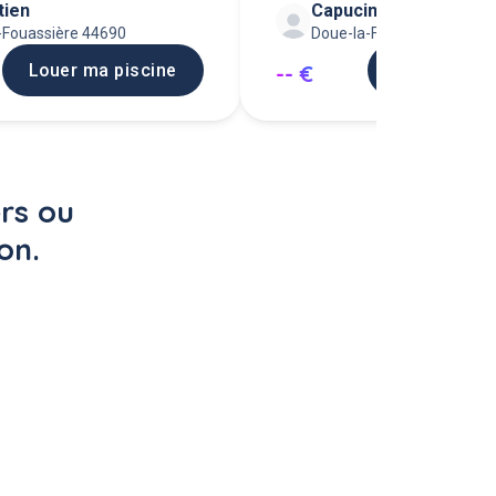
tien
Capucine
en
privée 1 à
-Fouassière 44690
Doue-la-Fontaine 49700
Louer ma piscine
Louer ma pi
-- €
rs ou 
on.