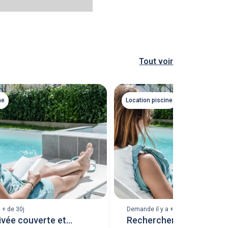
Tout voir
ne
Location piscine
 + de 30j
Demande il y a + de 30j
rivée couverte et
Rechercher à louer pisc