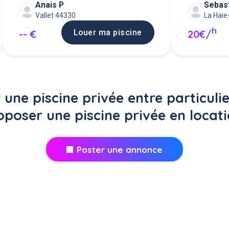
Anais P
Sebas
chauffée 
Vallet 44330
La Haie
h
Louer ma piscine
-- €
20€/
 une piscine privée entre particulie
oposer une piscine privée en locati
Poster une annonce