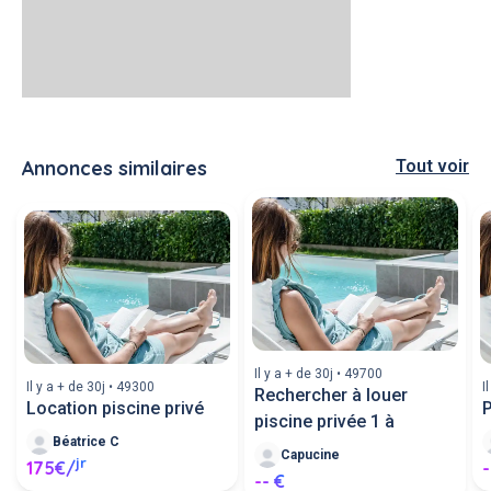
Annonces similaires
Tout voir
Il y a + de 30j • 49700
Il y a + de 30j • 49300
I
Rechercher à louer
Location piscine privé
P
piscine privée 1 à
Béatrice C
Capucine
jr
175€/
-
-- €