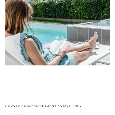
Location
Salle
Piscine privée
Piscine privée
Location
Piscine
Ce voisin
demande à louer
à
Cholet (49300)