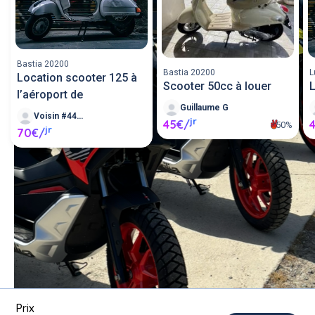
Bastia 20200
Bastia 20200
L
Location scooter 125 à
Scooter 50cc à louer
L
l’aéroport de
Guillaume G
Voisin #441447
jr
45€/
50%
jr
70€/
Louer un scooter entre 
particuliers ou proposer un 
scooter en location.
Poster une annonce
Prix