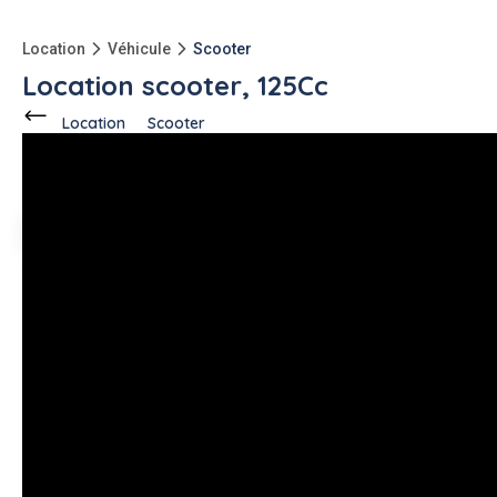
Location
Véhicule
Scooter
Location scooter, 125Cc
Location
Scooter
Ce voisin
propose en location
à
Bastia (20200)
Antoine G.
1 annonce
-150kg
qu'à l'achat
Description de l'annonce
Location scooter, 125 Aprilia, neuf kilométrage illimité avec
top, Case, Gand, antivol, casque fourni
#scooter