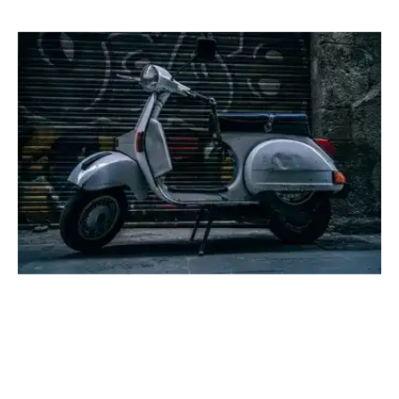
Location
Véhicule
Scooter
Loue scooter 50 cc
Location
Scooter
(Photo non contractuelle)