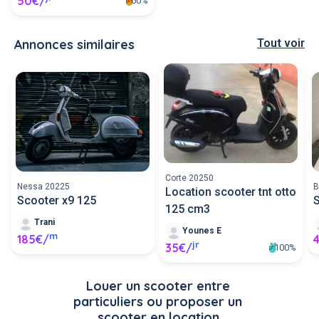
50€/
60%
Annonces similaires
Tout voir
Corte 20250
Nessa 20225
B
Location scooter tnt otto
Scooter x9 125
S
125 cm3
Trani
Younes E
m
185€/
jr
35€/
100%
Louer un scooter entre 
particuliers ou proposer un 
scooter en location.