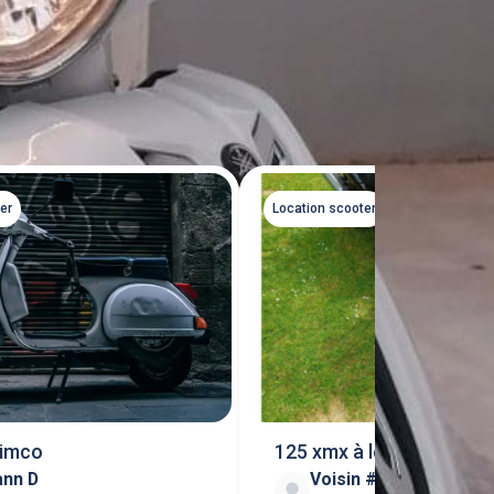
Tout voir
er
Location scooter
kimco
125 xmx à louer région
nn D
Voisin #513390
perpignan