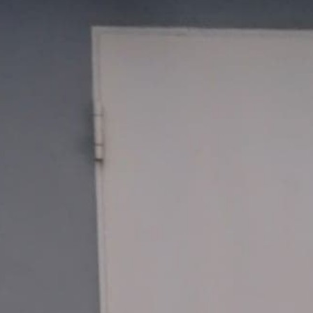
2 annonces
intage qui comptabilise 1300km. Je prête un