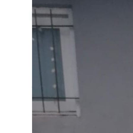
Olivier H.
-150kg
qu'à l'achat
Description de l'annonce
Je loue un Yamaha D'Elight 115 au look v
casque.
#scooter