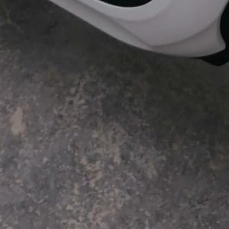
tégories
Infos pratiques
rvices
Comment ça marche ?
cation
Foire Aux Questions
icoleur
Notre philosophie
rdinier
Économie collaborative
rde d'animaux
hicules
Copyright - Kiwiiz.fr