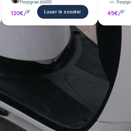
Perpig
Perpignan 66000
jr
jr
45€/
Louer le scooter
120€/
 scooter entre particuliers ou pro
scooter en location.
Poster une annonce