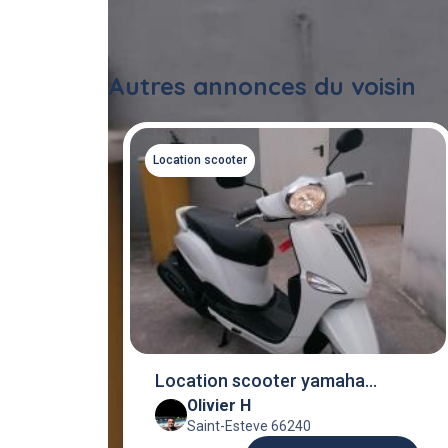
Autres annonces du voisin
Location scooter
Location scooter yamaha
Olivier H
delight
Saint-Esteve 66240