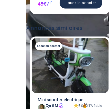
jr
Louer le scooter
45€/
Annonces similaires
Location scooter
Mini scooter electrique
Cyril M
71% fiable
5.0