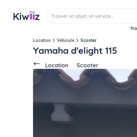
Tro
Location
Véhicule
Scooter
Yamaha d'elight 115
Location
Scooter
Ce voisin
propose en location