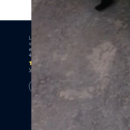
Location de matériel & Services entre
Ca
voisins. Voisiner, s'entraider... gagner
ensemble ! Particuliers & Professionnels.
Se
4,8/5
Lo
Br
Ja
Voir les 7762 avis
Ga
Vé
S'inscrire !