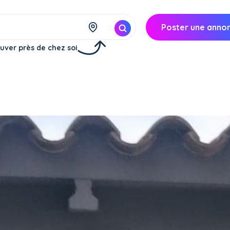
Poster une anno
uver près de chez soi
Réserver
à
Saint-Esteve (66240)
45€/
jour