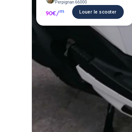
Perpignan 66000
m
Louer le scooter
90€/
Louer un