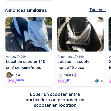
Annonces similaires
Tout voir
Annecy 74000
Annemasse 74100
A
Location scooter 110
Location : scooter
cm3 semaine/mois
honda 125 pcx
l
Luc A
Zyed A
sem
jr
195€/
30€/
83%
Louer un scooter entre 
particuliers ou proposer un 
scooter en location.