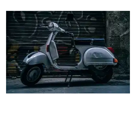
Location
Véhicule
Scooter
Scooter 125 cm 3 avec top case
Location
Scooter
(Photo non contractuelle)