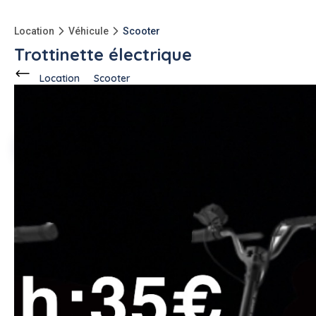
Location
Véhicule
Scooter
Trottinette électrique
Location
Scooter
Ce voisin
propose en location
à
Thonon-les-Bains (74200)
Haris A.
1 annonce
-150kg
qu'à l'achat
Description de l'annonce
Plusieurs à dispo xiaomi dualtron ect
#scooter