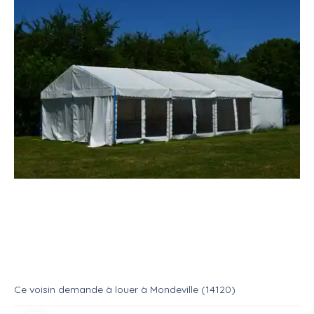
Location
Salle
Tente réception (barnum)
Recherche tonnelle
Location
Tente reception
Ce voisin
demande à louer
à
Mondeville (14120)