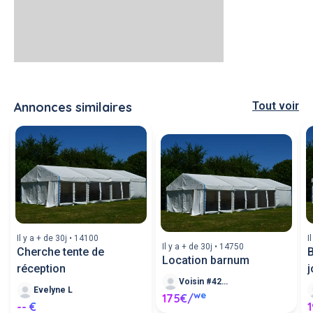
Annonces similaires
Tout voir
Il y a + de 30j • 14100
I
Il y a + de 30j • 14750
Cherche tente de
B
Location barnum
réception
j
Voisin #429049
Evelyne L
we
175€/
-- €